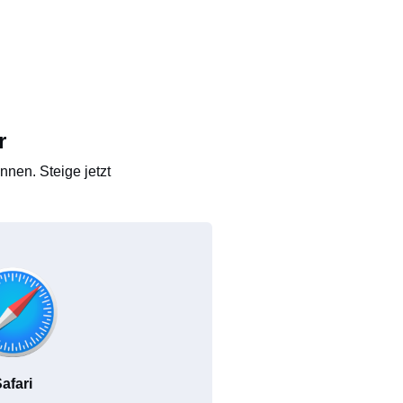
r
nen. Steige jetzt
afari