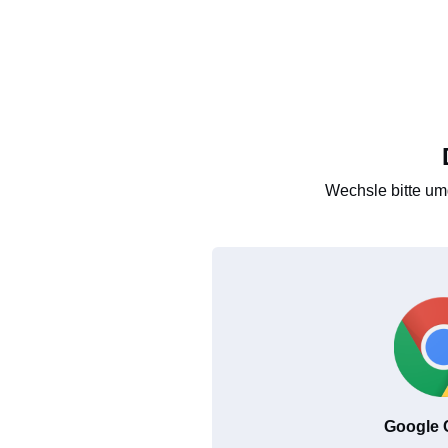
Wechsle bitte um
Google