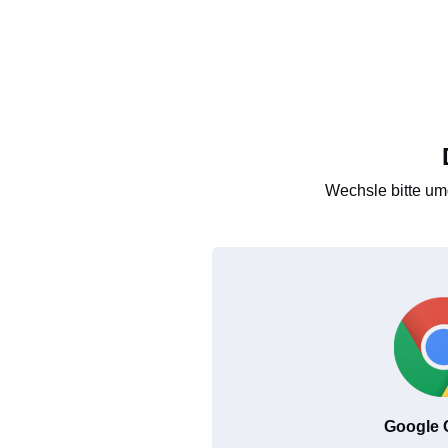
Wechsle bitte um
Google