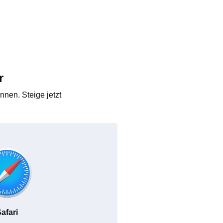
r
nen. Steige jetzt
afari