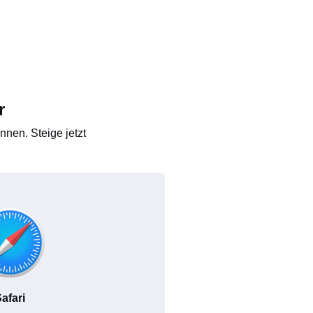
r
nen. Steige jetzt
afari