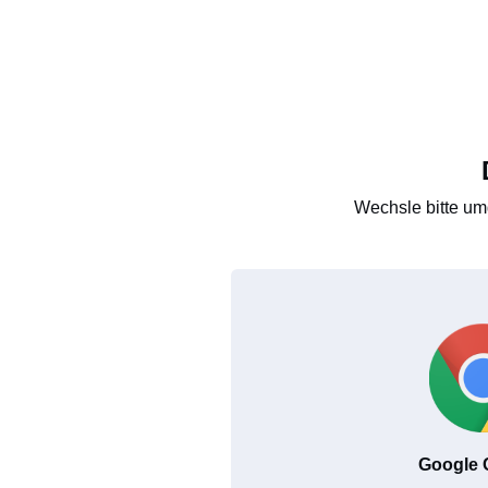
Wechsle bitte um
Google