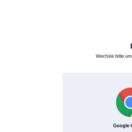
Wechsle bitte um
Google