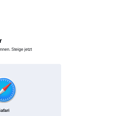
r
nen. Steige jetzt
afari