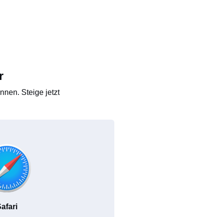
r
nen. Steige jetzt
afari