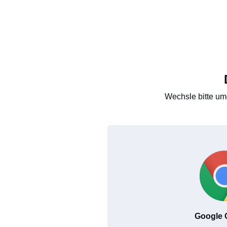
Wechsle bitte um
Google