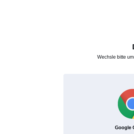
Wechsle bitte um
Google