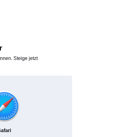
r
nen. Steige jetzt
afari