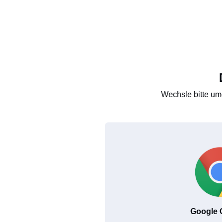
Wechsle bitte um
Google