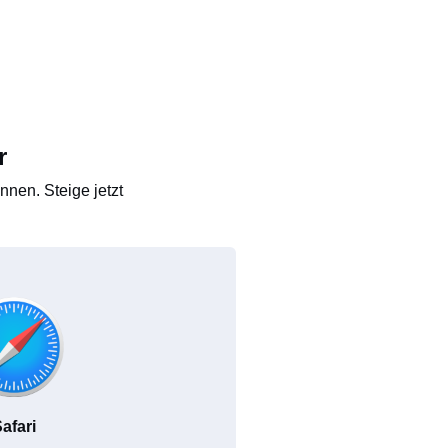
r
nen. Steige jetzt
afari