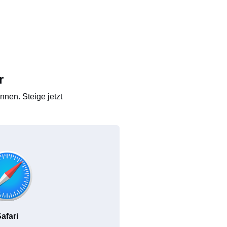
r
nen. Steige jetzt
afari