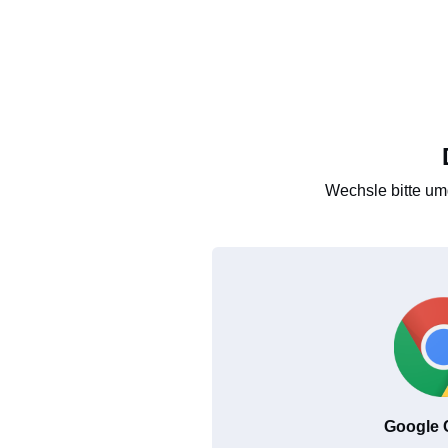
Wechsle bitte um
Google