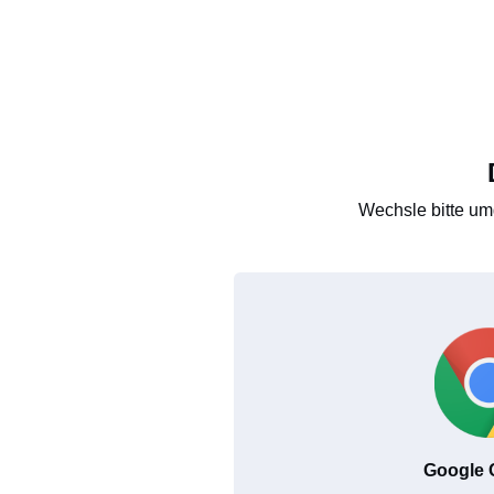
Wechsle bitte um
Google