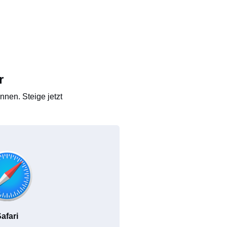
r
nen. Steige jetzt
afari