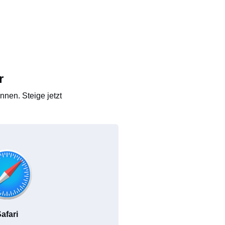
r
nen. Steige jetzt
afari