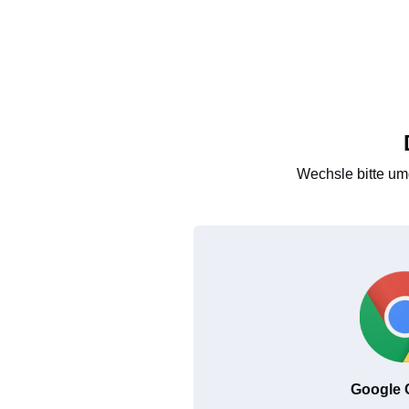
Wechsle bitte um
Google