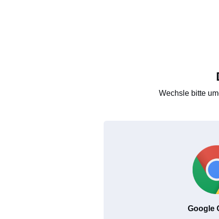
Wechsle bitte um
Google