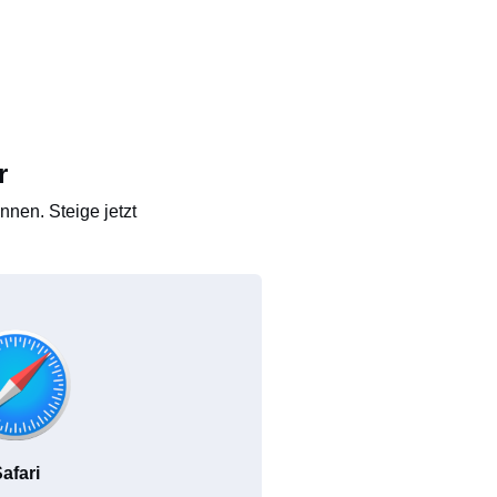
r
nen. Steige jetzt
afari