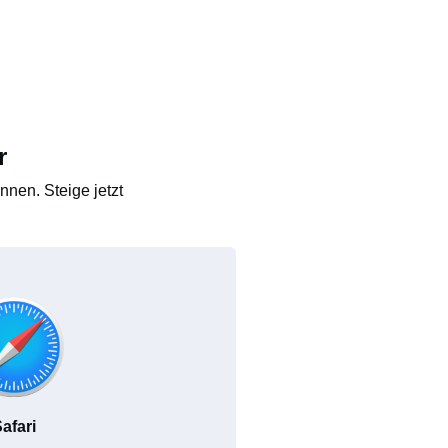
r
nen. Steige jetzt
afari