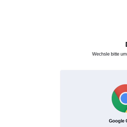
Wechsle bitte um
Google