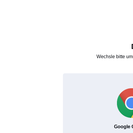
Wechsle bitte um
Google