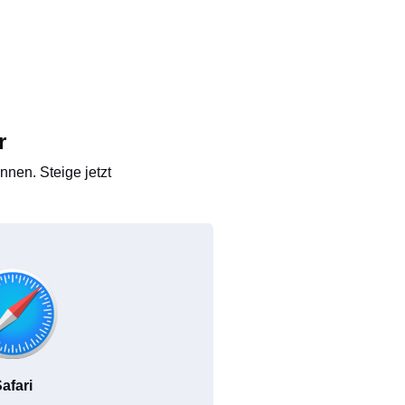
r
nen. Steige jetzt
afari