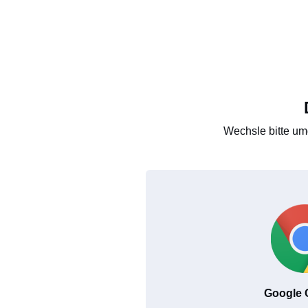
Wechsle bitte um
Google