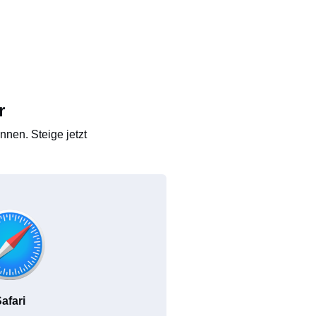
r
nen. Steige jetzt
afari