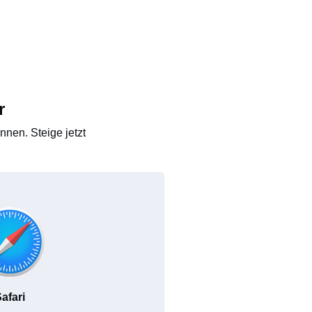
r
nen. Steige jetzt
afari