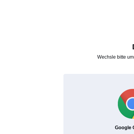
Wechsle bitte um
Google