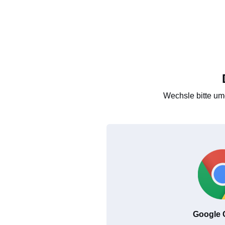
Wechsle bitte um
Google