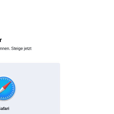
r
nen. Steige jetzt
afari