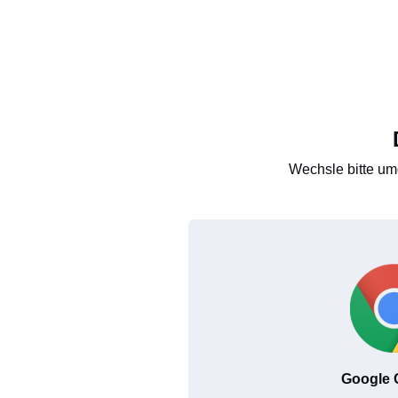
Wechsle bitte um
Google