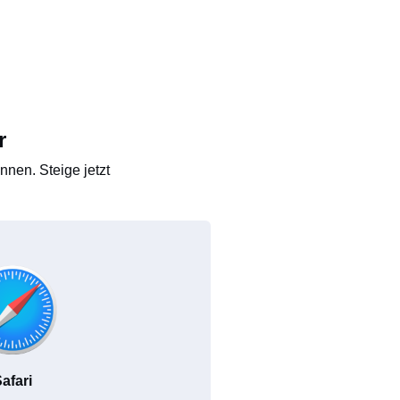
r
nen. Steige jetzt
afari