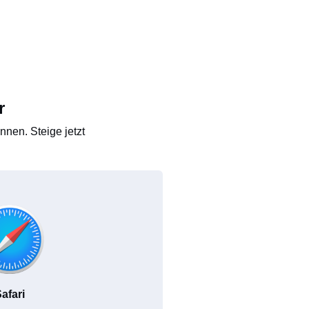
r
nen. Steige jetzt
afari