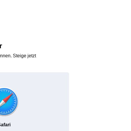
r
nen. Steige jetzt
afari