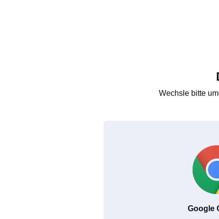
Wechsle bitte um
Google