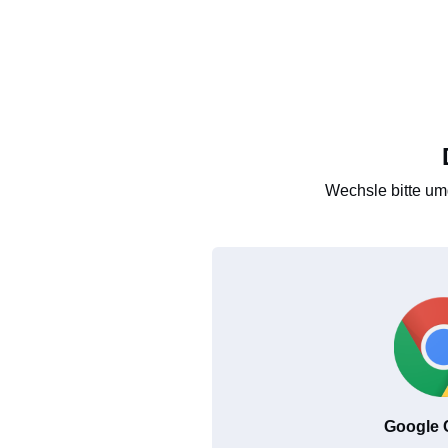
Wechsle bitte um
Google