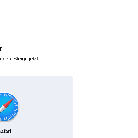
r
nen. Steige jetzt
afari