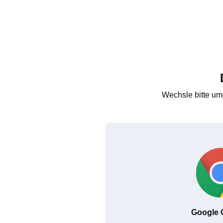
Wechsle bitte um
Google