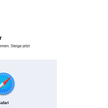
r
nen. Steige jetzt
afari