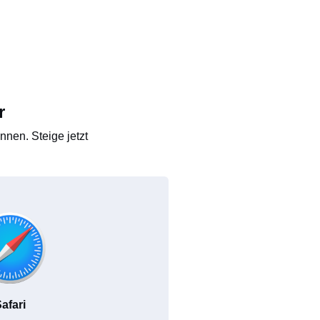
r
nen. Steige jetzt
afari