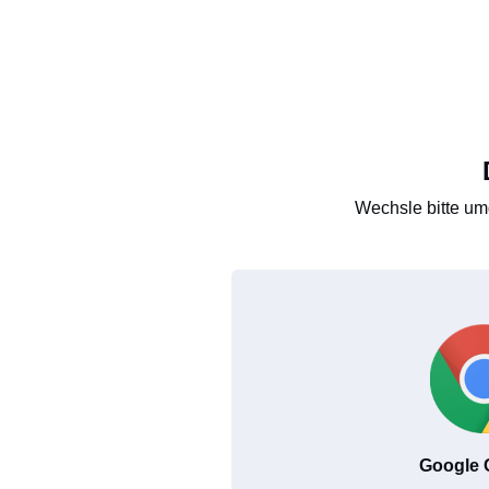
Wechsle bitte um
Google