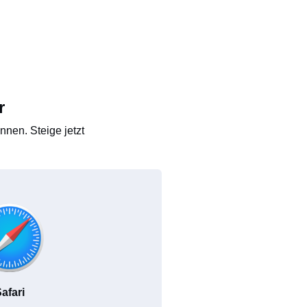
r
nen. Steige jetzt
afari