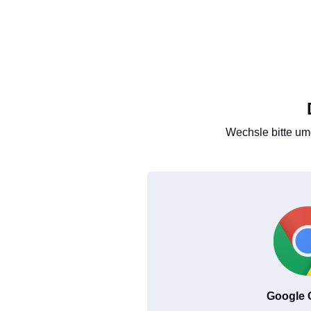
Wechsle bitte um
Google