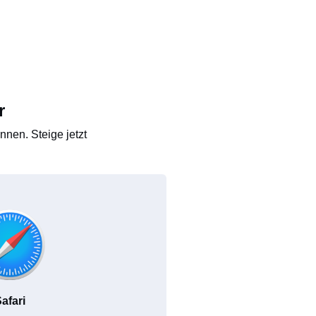
r
nen. Steige jetzt
afari