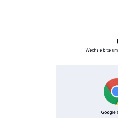
Wechsle bitte um
Google