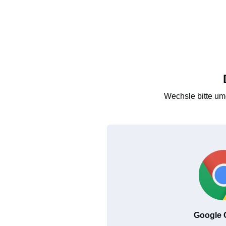
Wechsle bitte um
Google