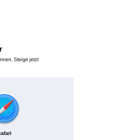
r
nen. Steige jetzt
afari