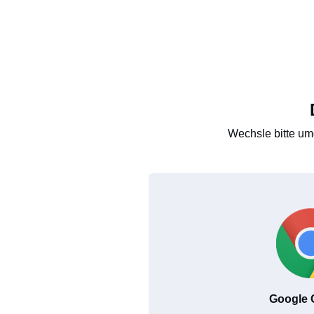
Wechsle bitte um
Google