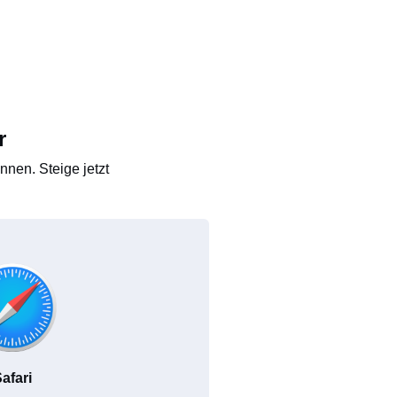
r
nen. Steige jetzt
afari