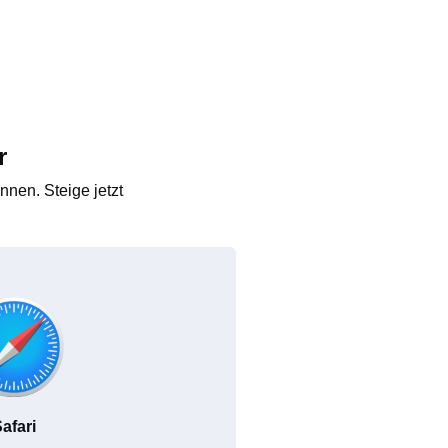
r
nen. Steige jetzt
afari