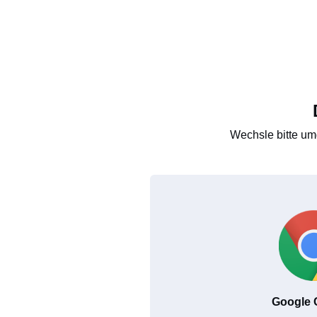
Wechsle bitte um
Google