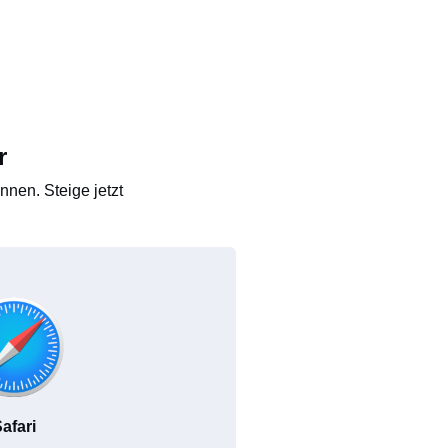
r
nen. Steige jetzt
afari