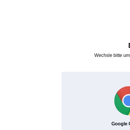
Wechsle bitte um
Google