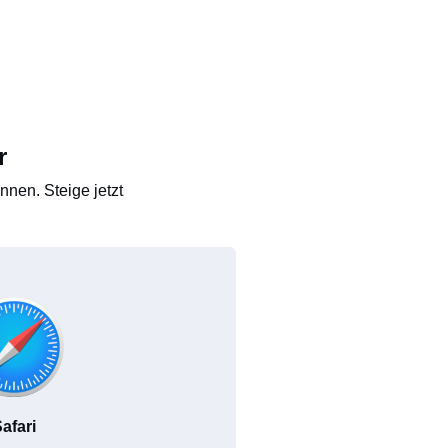
r
nen. Steige jetzt
afari