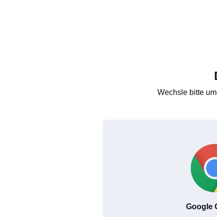
Wechsle bitte um
Google