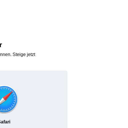
r
nen. Steige jetzt
afari