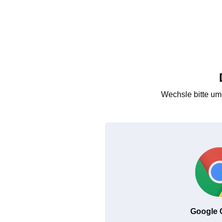
Wechsle bitte um
Google