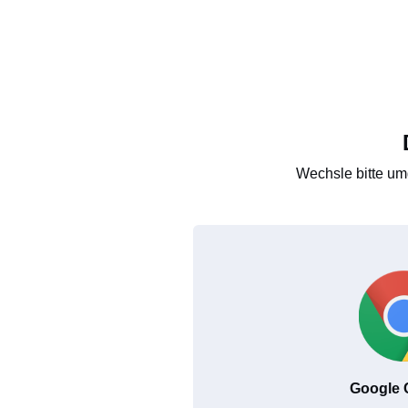
Wechsle bitte um
Google