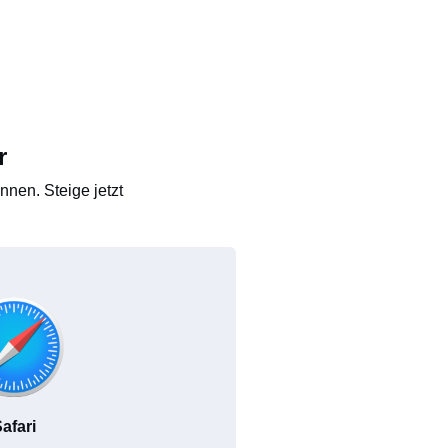
r
nen. Steige jetzt
afari