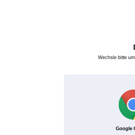
Wechsle bitte um
Google