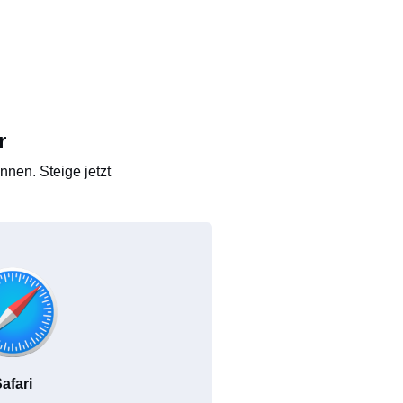
r
nen. Steige jetzt
afari