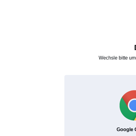
Wechsle bitte um
Google