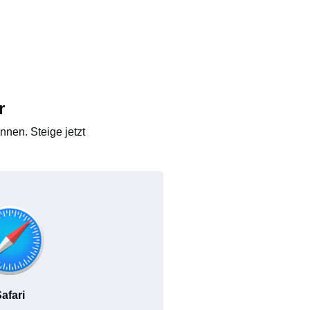
r
nen. Steige jetzt
afari