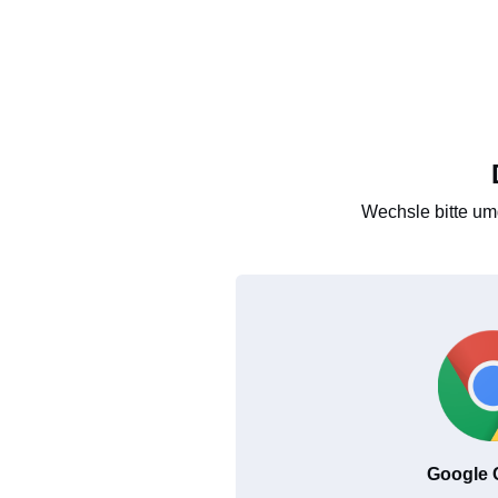
Wechsle bitte um
Google