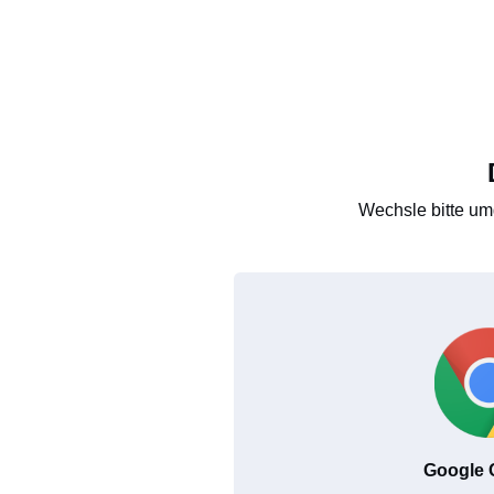
Wechsle bitte um
Google