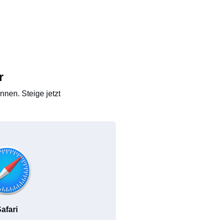
r
nen. Steige jetzt
afari