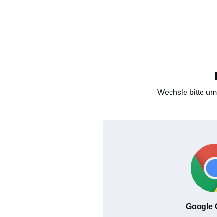
Wechsle bitte um
Google