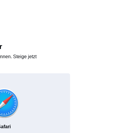
r
nen. Steige jetzt
afari