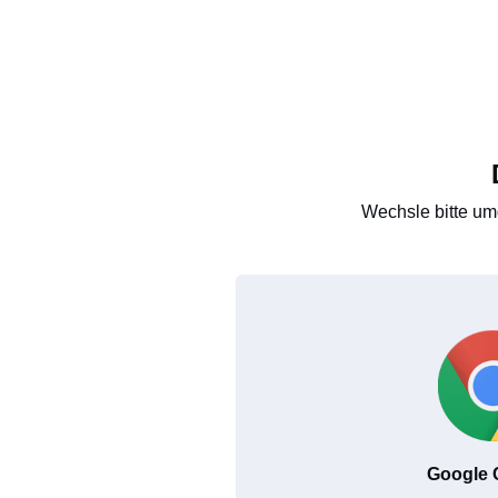
Wechsle bitte um
Google