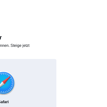
r
nen. Steige jetzt
afari