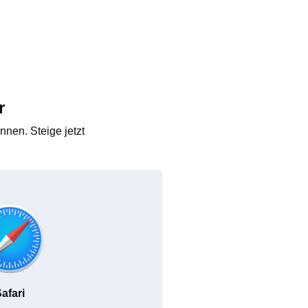
r
nen. Steige jetzt
afari