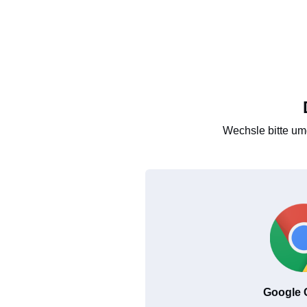
Wechsle bitte um
Google