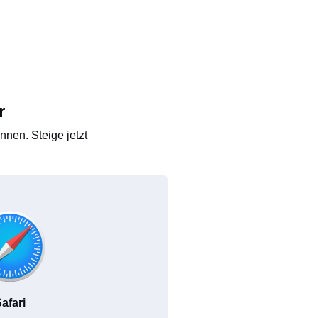
r
nen. Steige jetzt
afari