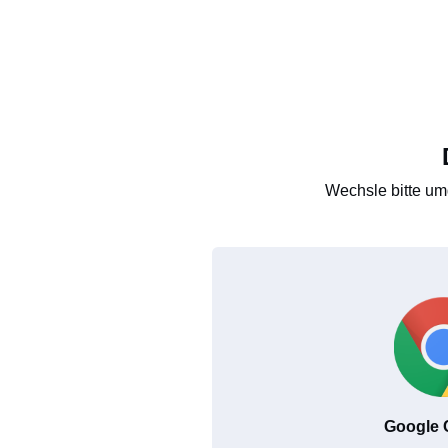
Wechsle bitte um
Google