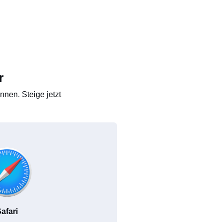
r
nen. Steige jetzt
afari