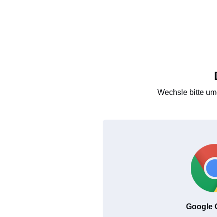
Wechsle bitte um
Google