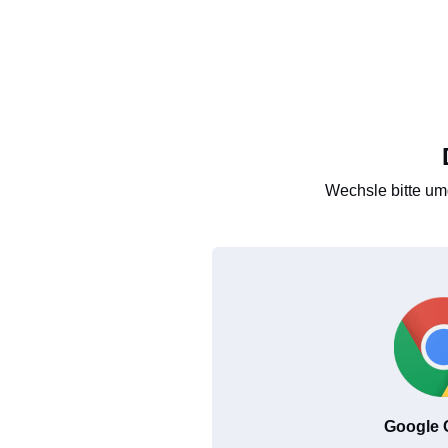
Wechsle bitte um
Google