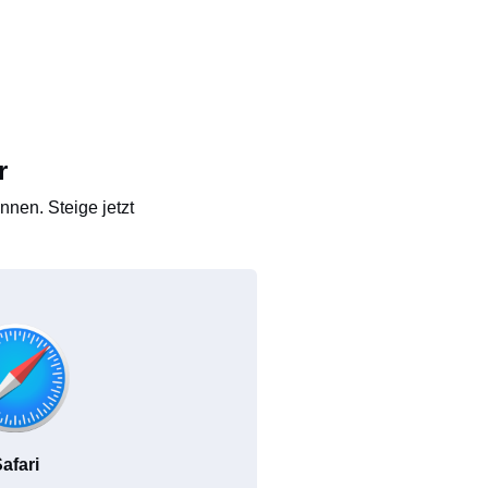
r
nen. Steige jetzt
afari