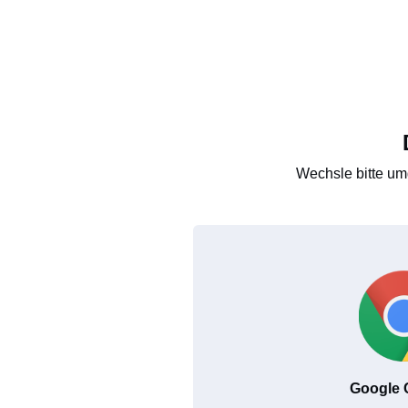
Wechsle bitte um
Google