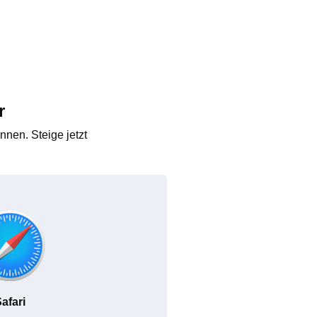
r
nen. Steige jetzt
afari