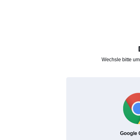
Wechsle bitte um
Google