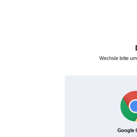
Wechsle bitte um
Google