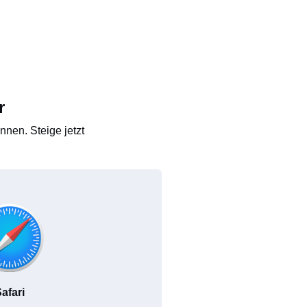
r
nen. Steige jetzt
afari