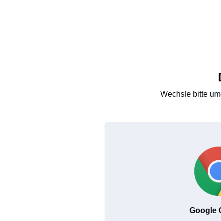
Wechsle bitte um
Google