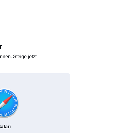
r
nen. Steige jetzt
afari