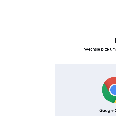
Wechsle bitte um
Google