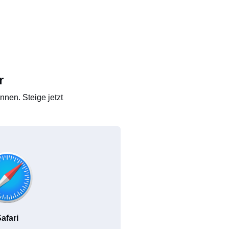
r
nen. Steige jetzt
afari