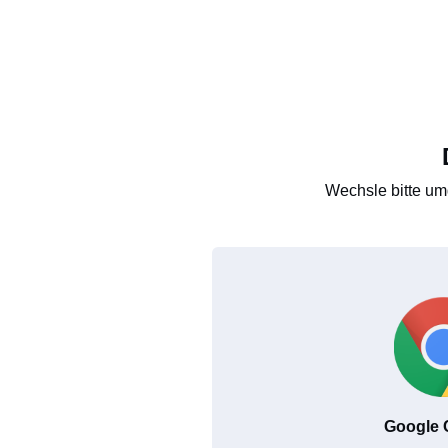
Wechsle bitte um
Google