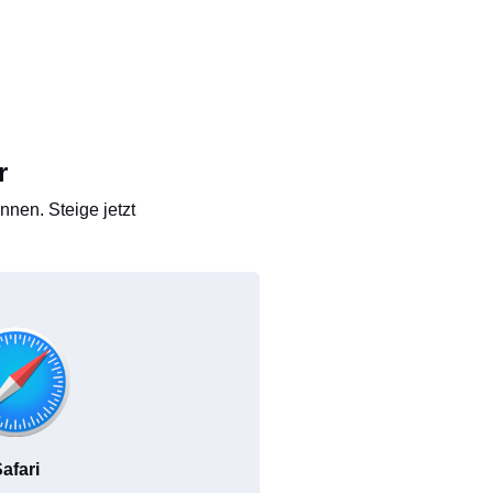
r
nen. Steige jetzt
afari