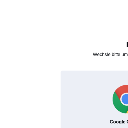
Wechsle bitte um
Google