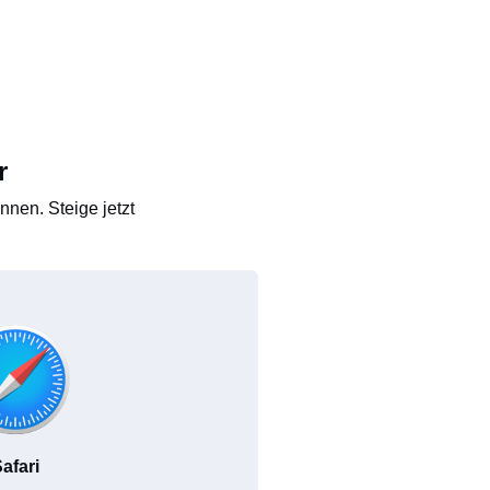
r
nen. Steige jetzt
afari