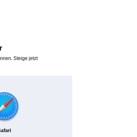
r
nen. Steige jetzt
afari