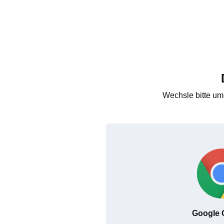
Wechsle bitte um
Google