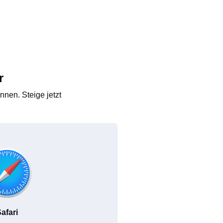
r
nen. Steige jetzt
afari