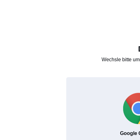
Wechsle bitte um
Google